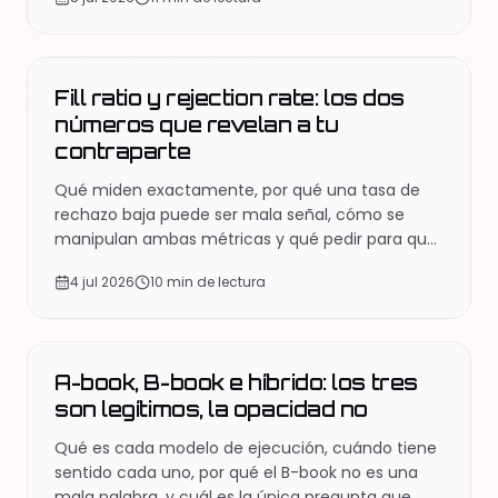
que no lo es.
EDUCACIÓN
Fill ratio y rejection rate: los dos
números que revelan a tu
contraparte
Qué miden exactamente, por qué una tasa de
rechazo baja puede ser mala señal, cómo se
manipulan ambas métricas y qué pedir para que
signifiquen algo.
4 jul 2026
10 min de lectura
EDUCACIÓN
A-book, B-book e híbrido: los tres
son legítimos, la opacidad no
Qué es cada modelo de ejecución, cuándo tiene
sentido cada uno, por qué el B-book no es una
mala palabra, y cuál es la única pregunta que