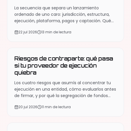
La secuencia que separa un lanzamiento
ordenado de uno caro: jurisdicción, estructura,
ejecución, plataforma, pagos y captación. Qué
decidir primero y qué errores cuestan meses.
22 jul 2026
13 min de lectura
EDUCACIÓN
Riesgos de contraparte: qué pasa
si tu proveedor de ejecución
quiebra
Los cuatro riesgos que asumís al concentrar tu
ejecución en una entidad, cómo evaluarlos antes
de firmar, y por qué la segregación de fondos
importa más que cualquier cláusula del contrato.
20 jul 2026
11 min de lectura
EDUCACIÓN