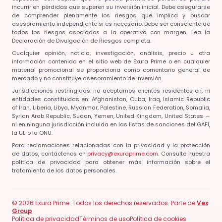
incurrir en pérdidas que superen su inversión inicial. Debe asegurarse
de comprender plenamente los riesgos que implica y buscar
asesoramiento independiente si es necesario. Debe ser consciente de
todos los riesgos asociados a la operativa con margen. Lea la
Declaración de Divulgación de Riesgos completa.
Cualquier opinión, noticia, investigación, análisis, precio u otra
información contenida en el sitio web de Exura Prime o en cualquier
material promocional se proporciona como comentario general de
mercado y no constituye asesoramiento de inversión.
Jurisdicciones restringidas: no aceptamos clientes residentes en, ni
entidades constituidas en:
Afghanistan, Cuba, Iraq, Islamic Republic
of Iran, Liberia, Libya, Myanmar, Palestine, Russian Federation, Somalia,
Syrian Arab Republic, Sudan, Yemen, United Kingdom, United States
—
ni en ninguna jurisdicción incluida en las listas de sanciones del GAFI,
la UE o la ONU.
Para reclamaciones relacionadas con la privacidad y la protección
de datos, contáctenos en
privacy@exuraprime.com
. Consulte nuestra
política de privacidad para obtener más información sobre el
tratamiento de los datos personales.
© 2026 Exura Prime. Todos los derechos reservados. Parte de
Vex
Group
Política de privacidad
Términos de uso
Política de cookies