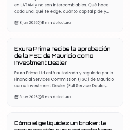
en LATAM y no son intercambiables. Qué hace
cada una, qué te exige, cuánto capital pide y
cómo saber cuál corresponde a tu operación.
18 jun 2026
11 min de lectura
REGULACIÓN
Exura Prime recibe la aprobación
de la FSC de Mauricio como
Investment Dealer
Exura Prime Ltd está autorizada y regulada por la
Financial Services Commission (FSC) de Mauricio
como Investment Dealer (Full Service Dealer,
excluyendo Underwriting). Qué significa esta
18 jun 2026
5 min de lectura
licencia, qué exige y por qué importa para
nuestras contrapartes institucionales.
EDUCACIÓN
Cómo elige liquidez un broker: la