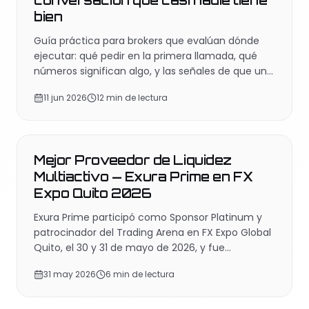
conversación que casi nadie tiene
bien
Guía práctica para brokers que evalúan dónde
ejecutar: qué pedir en la primera llamada, qué
números significan algo, y las señales de que una
propuesta es marketing y no infraestructura.
11 jun 2026
12 min de lectura
EVENTOS
Mejor Proveedor de Liquidez
Multiactivo — Exura Prime en FX
Expo Quito 2026
Exura Prime participó como Sponsor Platinum y
patrocinador del Trading Arena en FX Expo Global
Quito, el 30 y 31 de mayo de 2026, y fue
reconocida como Best Multi-Asset Liquidity
31 may 2026
6 min de lectura
Provider en la categoría Liquidity Provider — un
cuarto reconocimiento LATAM consecutivo.
EVENTOS