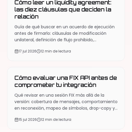
Cómo leer un liquidity agreement:
las diez cláusulas que deciden la
relación
Guía de qué buscar en un acuerdo de ejecución
antes de firmarlo: cláusulas de modificación
unilateral, definición de flujo prohibido,
terminación, propiedad de los datos y las
17 jul 2026
12 min de lectura
preguntas que hay que llevar a tu abogado.
EDUCACIÓN
Cómo evaluar una FIX API antes de
comprometer tu integración
Qué revisar en una sesión FIX más allá de la
versión: cobertura de mensajes, comportamiento
en reconexión, mapeo de símbolos, drop-copy y
las preguntas que revelan si el sandbox sirve de
15 jul 2026
12 min de lectura
algo.
EDUCACIÓN