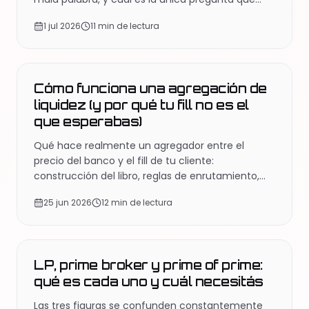
separa a un operador serio de uno que no lo es.
1 jul 2026
11 min de lectura
EDUCACIÓN
Cómo funciona una agregación de
liquidez (y por qué tu fill no es el
que esperabas)
Qué hace realmente un agregador entre el
precio del banco y el fill de tu cliente:
construcción del libro, reglas de enrutamiento,
normalización de símbolos y dónde se pierde la
25 jun 2026
12 min de lectura
calidad de ejecución.
EDUCACIÓN
LP, prime broker y prime of prime:
qué es cada uno y cuál necesitás
Las tres figuras se confunden constantemente