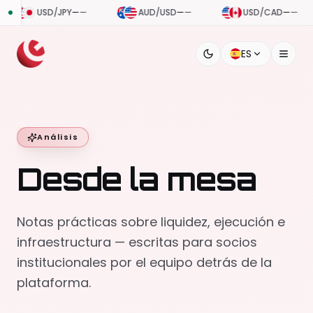
SD/JPY
—
—
AUD/USD
—
—
USD/CAD
—
—
U
ES
Análisis
Desde la mesa
Notas prácticas sobre liquidez, ejecución e
infraestructura — escritas para socios
institucionales por el equipo detrás de la
plataforma.