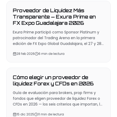
Proveedor de Liquidez Más
Transparente — Exura Prime en
FX Expo Guadalajara 2026
Exura Prime participó como Sponsor Platinum y
patrocinador del Trading Arena en la primera
edición de FX Expo Global Guadalajara, el 27 y 28
de febrero de 2026, y fue reconocida como
28 feb 2026
6 min de lectura
Proveedor de Liquidez Más Transparente,
cerrando la trifecta LATAM.
INDUSTRIA
Cómo elegir un proveedor de
liquidez Forex y CFDs en 2026
Guía de evaluación para brokers, prop firms y
fondos que eligen proveedor de liquidez Forex o
CFDs en 2026 — los seis criterios que importan, las
preguntas exactas para la primera llamada y los
15 dic 2025
11 min de lectura
arquetipos de proveedor que vas a encontrar.