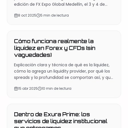
edición de FX Expo Global Medellín, el 3 y 4 de
octubre de 2025, y fue reconocida como Mejor
8 oct 2025
5 min de lectura
Proveedor de Liquidez.
EDUCACIÓN
Cómo funciona realmente la
liquidez en Forex y CFDs (sin
vaguedades)
Explicación clara y técnica de qué es la liquidez,
cómo la agrega un liquidity provider, por qué los
spreads y la profundidad se comportan así, y qué
cambia realmente la latencia.
15 abr 2025
10 min de lectura
COMPAÑÍA
Dentro de Exura Prime: los
servicios de liquidez institucional