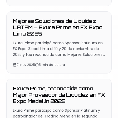
EVENTOS
Mejores Soluciones de Liquidez
LATAM — Exura Prime en FX Expo
Lima 2025
Exura Prime participó como Sponsor Platinum en
FX Expo Global Lima el 19 y 20 de noviembre de
2025 y fue reconocida como Mejores Soluciones
de Liquidez LATAM, el segundo reconocimiento
21 nov 2025
5 min de lectura
regional en dos meses.
EVENTOS
Exura Prime, reconocida como
Mejor Proveedor de Liquidez en FX
Expo Medellín 2025
Exura Prime participó como Sponsor Platinum y
patrocinador del Trading Arena en la segunda