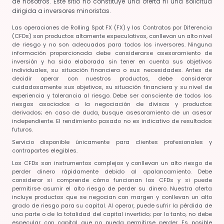
de nosotros. Este sitio no constituye una oferta ni una solicitud
dirigida a inversores minoristas.
Las operaciones de Rolling Spot FX (FX) y los Contratos por Diferencia
(CFDs) son productos altamente especulativos, conllevan un alto nivel
de riesgo y no son adecuados para todos los inversores. Ninguna
información proporcionada debe considerarse asesoramiento de
inversión y ha sido elaborada sin tener en cuenta sus objetivos
individuales, su situación financiera o sus necesidades. Antes de
decidir operar con nuestros productos, debe considerar
cuidadosamente sus objetivos, su situación financiera y su nivel de
experiencia y tolerancia al riesgo. Debe ser consciente de todos los
riesgos asociados a la negociación de divisas y productos
derivados; en caso de duda, busque asesoramiento de un asesor
independiente. El rendimiento pasado no es indicativo de resultados
futuros.
Servicio disponible únicamente para clientes profesionales y
contrapartes elegibles.
Los CFDs son instrumentos complejos y conllevan un alto riesgo de
perder dinero rápidamente debido al apalancamiento. Debe
considerar si comprende cómo funcionan los CFDs y si puede
permitirse asumir el alto riesgo de perder su dinero. Nuestra oferta
incluye productos que se negocian con margen y conllevan un alto
grado de riesgo para su capital. Al operar, puede sufrir la pérdida de
una parte o de la totalidad del capital invertido; por lo tanto, no debe
especular con capital que no pueda permitirse perder. Es posible