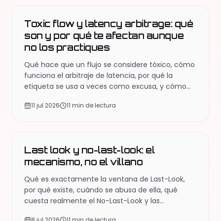
Toxic flow y latency arbitrage: qué
son y por qué te afectan aunque
no los practiques
Qué hace que un flujo se considere tóxico, cómo
funciona el arbitraje de latencia, por qué la
etiqueta se usa a veces como excusa, y cómo
defenderte de que te la apliquen injustamente.
11 jul 2026
11 min de lectura
EDUCACIÓN
Last look y no-last-look: el
mecanismo, no el villano
Qué es exactamente la ventana de Last-Look,
por qué existe, cuándo se abusa de ella, qué
cuesta realmente el No-Last-Look y las
preguntas que separan un uso legítimo de uno
8 jul 2026
11 min de lectura