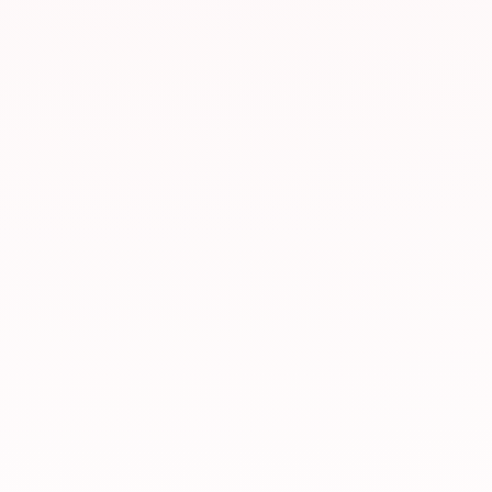
Best Liquidity Provider
FX Expo Global Medellín 2025
Medellín
,
Colombia
Best Liquidity Solutions LATAM
FX Expo Global Lima 2025
Lima
,
Peru
Most Transparent Liquidity
Provider
FX Expo Global Guadalajara 2026