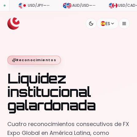
USD/JPY
—
—
AUD/USD
—
—
USD/CAD
—
—
ES
Reconocimientos
Liquidez
institucional
galardonada
Cuatro reconocimientos consecutivos de FX
Expo Global en América Latina, como