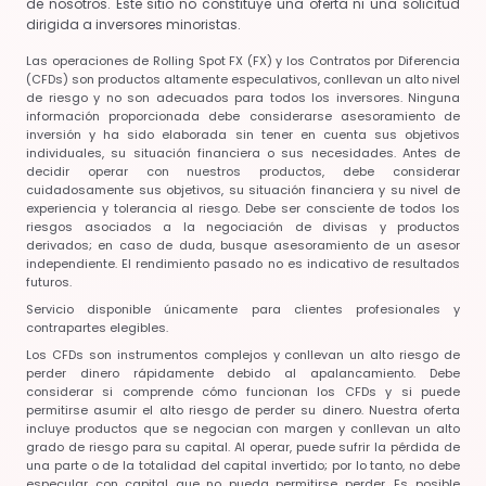
de nosotros. Este sitio no constituye una oferta ni una solicitud
dirigida a inversores minoristas.
Las operaciones de Rolling Spot FX (FX) y los Contratos por Diferencia
(CFDs) son productos altamente especulativos, conllevan un alto nivel
de riesgo y no son adecuados para todos los inversores. Ninguna
información proporcionada debe considerarse asesoramiento de
inversión y ha sido elaborada sin tener en cuenta sus objetivos
individuales, su situación financiera o sus necesidades. Antes de
decidir operar con nuestros productos, debe considerar
cuidadosamente sus objetivos, su situación financiera y su nivel de
experiencia y tolerancia al riesgo. Debe ser consciente de todos los
riesgos asociados a la negociación de divisas y productos
derivados; en caso de duda, busque asesoramiento de un asesor
independiente. El rendimiento pasado no es indicativo de resultados
futuros.
Servicio disponible únicamente para clientes profesionales y
contrapartes elegibles.
Los CFDs son instrumentos complejos y conllevan un alto riesgo de
perder dinero rápidamente debido al apalancamiento. Debe
considerar si comprende cómo funcionan los CFDs y si puede
permitirse asumir el alto riesgo de perder su dinero. Nuestra oferta
incluye productos que se negocian con margen y conllevan un alto
grado de riesgo para su capital. Al operar, puede sufrir la pérdida de
una parte o de la totalidad del capital invertido; por lo tanto, no debe
especular con capital que no pueda permitirse perder. Es posible