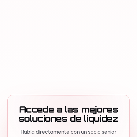
Guadalajara
,
Mexico
Best Multi-Asset Liquidity Provider
FX Expo Global Quito 2026
Quito
,
Ecuador
Accede a las mejores
soluciones de liquidez
Habla directamente con un socio senior