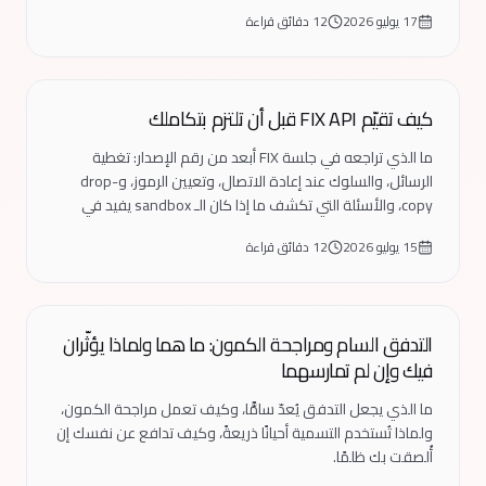
17 يوليو 2026
12 دقائق قراءة
تعليم
كيف تقيّم FIX API قبل أن تلتزم بتكاملك
ما الذي تراجعه في جلسة FIX أبعد من رقم الإصدار: تغطية
الرسائل، والسلوك عند إعادة الاتصال، وتعيين الرموز، وdrop-
copy، والأسئلة التي تكشف ما إذا كان الـ sandbox يفيد في
شيء.
15 يوليو 2026
12 دقائق قراءة
تعليم
التدفق السام ومراجحة الكمون: ما هما ولماذا يؤثّران
فيك وإن لم تمارسهما
ما الذي يجعل التدفق يُعدّ سامًّا، وكيف تعمل مراجحة الكمون،
ولماذا تُستخدم التسمية أحيانًا ذريعةً، وكيف تدافع عن نفسك إن
أُلصقت بك ظلمًا.