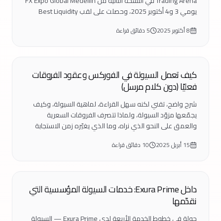
Trading Arena في النسخة الثانية من FX Expo Global Medellín
يومي 3 و4 أكتوبر 2025، وحصلت على لقب Best Liquidity
Provider في الفعالية.
8 أكتوبر 2025
5 دقائق قراءة
تعليم
كيف تعمل السيولة في الفوركس وعقود الفروقات
فعليًا (دون كلام مرسل)
شرح واضح، تقني لكنه سهل القراءة، لماهية السيولة، وكيف
يجمّعها مزوّد السيولة، ولماذا تتصرف الفروقات السعرية
والعمق على النحو الذي نراه، وما الذي يغيّره زمن الاستجابة
فعليًا.
15 أبريل 2025
10 دقائق قراءة
الشركة
داخل Exura Prime: خدمات السيولة المؤسسية التي
نقدّمها
جولة في خطوط الخدمة الأربعة لدى Exura Prime — السيولة