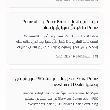
تعليم
مزوّد السيولة، والـ Prime Broker، والـ Prime of
Prime: ما هو كلٌّ منها وأيّها تحتاج
تختلط هذه الأدوار الثلاث باستمرار في أمريكا اللاتينية وهي
ليست قابلة للتبادل. ماذا يفعل كلٌّ منها، وما الذي يطلبه منك،
وكم من رأس المال يستلزم، وكيف تعرف أيّها يناسب عمليتك.
18 يونيو 2026
11 دقائق قراءة
تنظيم
Exura Prime تحصل على موافقة FSC موريشيوس
بصفتها Investment Dealer
شركة Exura Prime Ltd مُرخَّصة وخاضعة لرقابة Financial
Services Commission (FSC) في موريشيوس بصفتها
Investment Dealer (Full Service Dealer, excluding
Underwriting). ما الذي يعنيه الترخيص، وما الذي يتطلّبه، ولماذا