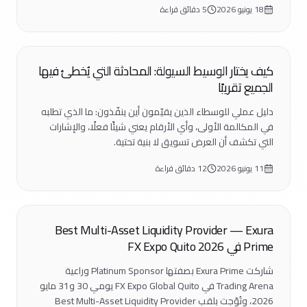
18 يونيو 2026
5 دقائق قراءة
يهمّ أطرافنا المؤسسية المقابلة.
تعليم
كيف يختار الوسيط السيولة: المحادثة التي يُخطئ فيها
الجميع تقريبًا
دليل عملي للوسطاء الذين يقيّمون أين ينفّذون: ما الذي تطلبه
في المكالمة الأولى، وأي الأرقام يعني شيئًا فعلًا، والإشارات
التي تكشف أن العرض تسويق لا بنية تحتية.
11 يونيو 2026
12 دقائق قراءة
فعاليات
Best Multi-Asset Liquidity Provider — Exura
Prime في FX Expo Quito 2026
شاركت Exura Prime بصفتها Platinum Sponsor وراعية
Trading Arena في FX Expo Global Quito يومي 30 و31 مايو
2026، وتُوّجت بلقب Best Multi-Asset Liquidity Provider