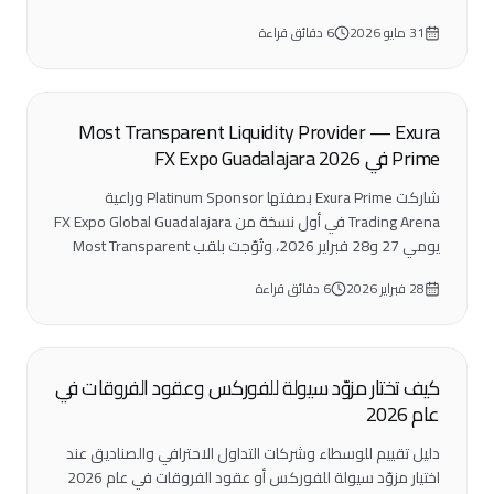
ضمن فئة Liquidity Provider — وهو رابع تتويج على التوالي
31 مايو 2026
6 دقائق قراءة
في أمريكا اللاتينية.
فعاليات
Most Transparent Liquidity Provider — Exura
Prime في FX Expo Guadalajara 2026
شاركت Exura Prime بصفتها Platinum Sponsor وراعية
Trading Arena في أول نسخة من FX Expo Global Guadalajara
يومي 27 و28 فبراير 2026، وتُوّجت بلقب Most Transparent
Liquidity Provider، لتكمل ثلاثية أمريكا اللاتينية.
28 فبراير 2026
6 دقائق قراءة
القطاع
كيف تختار مزوّد سيولة للفوركس وعقود الفروقات في
عام 2026
دليل تقييم للوسطاء وشركات التداول الاحترافي والصناديق عند
اختيار مزوّد سيولة للفوركس أو عقود الفروقات في عام 2026