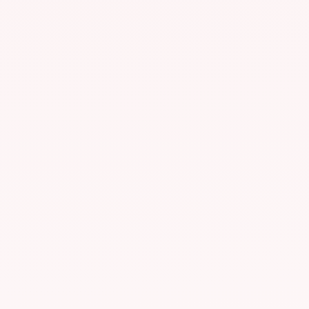
دنا بسيط: سيولة عميقة، تنفيذ بأقل من مللي ثانية،
عير شفاف، وجهة اتصال كبيرة تجيب عندما يكون الأمر
مًا.
المهمة
أن نمنح المشاركين المهنيين في الأسواق حول العالم
تنفيذاً بمستوى مؤسسي، وفق أعلى معايير الشفافية
والتقنية والخدمة.
الرؤية
أن نكون شريك السيولة الموثوق الذي يتيح للأطراف
المؤهلة تحقيق تنفيذ متفوق ونمو مستدام.