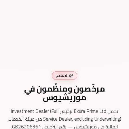
الالتزام
شراكات طويلة الأمد. نقيس نجاحنا بنمو عملائنا —
وننمو معهم.
التنظيم
مرخّصون ومنظَّمون في
موريشيوس
تحمل Exura Prime Ltd ترخيص Investment Dealer (Full
Service Dealer, excluding Underwriting) من هيئة الخدمات
المالية في موريشيوس — رقم الترخيص GB26206361.