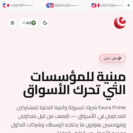
SD/JPY
—
—
AUD/USD
—
—
USD/CAD
—
—
U
AR
من نحن
مبنية للمؤسسات
التي تحرك الأسواق
Exura Prime شريك للسيولة والبنية التحتية للمشاركين
المحترفين في الأسواق — صُممت من قبل متداولين
ومهندسين يعرفون ما يحتاجه الوسطاء وشركات التداول