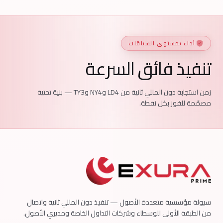
أداء بمستوى السباقات
تنفيذ فائق السرعة
زمن استجابة دون المللي ثانية من LD4 وNY4 وTY3 — بنية تحتية
مصمّمة للفوز بكل نقطة.
سيولة مؤسسية متعددة الأصول — تنفيذ دون المللي ثانية واتصال
من الطبقة الأولى للوسطاء وشركات التداول الخاصة ومديري الأصول.