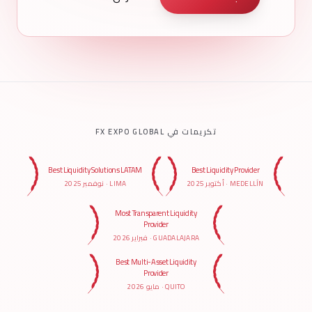
تكريمات في FX EXPO GLOBAL
Best Liquidity Solutions LATAM
Best Liquidity Provider
MEDELLÍN
·
أكتوبر 2025
LIMA
·
نوفمبر 2025
Most Transparent Liquidity
Provider
GUADALAJARA
·
فبراير 2026
Best Multi-Asset Liquidity
Provider
QUITO
·
مايو 2026