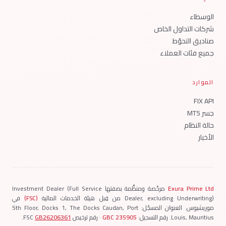
الوسطاء
شركات التداول الخاص
صناديق التحوّط
جميع فئات العملاء
الموارد
FIX API
جسر MT5
حالة النظام
الأخبار
Exura Prime Ltd
مرخّصة ومنظَّمة بصفتها Investment Dealer (Full Service
Dealer, excluding Underwriting) من قِبل هيئة الخدمات المالية
(FSC)
في
موريشيوس.
العنوان المسجّل: 5th Floor, Docks 1, The Docks Caudan, Port
Louis, Mauritius.
رقم التسجيل:
235905 GBC
· رقم ترخيص FSC
GB26206361
.