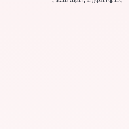
ومديرو الأصول من الطرف المقابل.
تأسست Exura Prime على قناعة واحدة: السيولة بمستوى
سسي والبنية التحتية وأدوات المخاطر يجب أن تكون
تاحة لكل طرف مقابل مؤهل — وليس فقط لأكبر
لاعبين.
وات من الخبرة التشغيلية عبر مكاتب التداول ومنصات
تكنولوجيا وأطر المخاطر شكّلت طريقة بنائنا. كل طبقة
ممة من زاوية كيف تعمل الشركات المحترفة فعلًا.