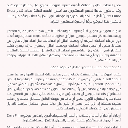
تحذير المخاطر:
تداول العملات الأجنبية وعقود الفروقات ينطوي على مخاطر خسارة كبيرة
وقد لا يكون مناسبًا لجميع المستثمرين. قد تعمل الرافعة المالية ضدك. تخدم Exura
Prime حصرياً الأطراف المقابلة المهنية والمؤهلة، التي تسجّل كعملاء وتنفّذ من خلالنا.
لا يشكل هذا الموقع عرضًا أو دعوة لمستثمري التجزئة.
منتجات الفوركس الفوري (FX) وعقود الفروقات (CFDs) هي منتجات مضاربة عالية المخاطر
وليست مناسبة لكل مستثمر. لا ينبغي اعتبار أي معلومات مقدَّمة نصيحة استثمارية، وقد أُعدّت
دون مراعاة أهدافك الفردية أو وضعك المالي أو احتياجاتك. قبل اتخاذ قرار بالتداول في
منتجاتنا، ينبغي أن تدرس بعناية أهدافك ووضعك المالي ومستوى خبرتك ومدى تقبّلك
للمخاطر. ينبغي أن تكون على دراية بجميع المخاطر المرتبطة بتداول العملات الأجنبية والمنتجات
المشتقة؛ وإذا ساورك أي شك فاطلب المشورة من مستشار مستقل. الأداء السابق ليس مؤشرًا
على النتائج المستقبلية.
الخدمة متاحة للعملاء المحترفين والأطراف المؤهلة فقط.
عقود الفروقات أدوات معقّدة وتنطوي على مخاطر عالية لخسارة الأموال بسرعة بسبب
الرافعة المالية. ينبغي أن تدرس ما إذا كنت تفهم كيفية عمل عقود الفروقات وما إذا كان
بإمكانك تحمّل المخاطر العالية لخسارة أموالك. يشمل عرضنا منتجات تُتداول بالهامش وتنطوي
على درجة عالية من المخاطر على رأس مالك. عند التداول قد تتكبّد خسارة جزء من رأس المال
المستثمَر أو كله، لذا لا ينبغي أن تضارب برأس مال لا يمكنك تحمّل خسارته. من الممكن تكبّد
خسائر تتجاوز استثمارك الأولي. ينبغي أن تتأكد من فهمك الكامل للمخاطر المعنية وأن تطلب
مشورة مستقلة إذا لزم الأمر. ينبغي أن تكون على دراية بجميع المخاطر المرتبطة بالتداول
بالهامش. يُرجى قراءة بيان الإفصاح عن المخاطر كاملًا.
أي آراء أو أخبار أو أبحاث أو تحليلات أو أسعار أو معلومات أخرى واردة في موقع Exura Prime
أو في أي مواد ترويجية تُقدَّم كتعليق عام على السوق ولا تشكل نصيحة استثمارية.
الولايات القضائية المقيّدة: لا نقبل عملاء مقيمين في، أو كيانات مؤسّسة في:
Afghanistan,