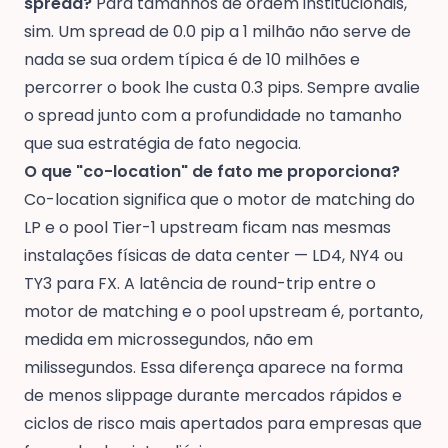
spread?
Para tamanhos de ordem institucionais,
sim. Um spread de 0.0 pip a 1 milhão não serve de
nada se sua ordem típica é de 10 milhões e
percorrer o book lhe custa 0.3 pips. Sempre avalie
o spread junto com a profundidade no tamanho
que sua estratégia de fato negocia.
O que "co-location" de fato me proporciona?
Co-location significa que o motor de matching do
LP e o pool Tier-1 upstream ficam nas mesmas
instalações físicas de data center — LD4, NY4 ou
TY3 para FX. A latência de round-trip entre o
motor de matching e o pool upstream é, portanto,
medida em microssegundos, não em
milissegundos. Essa diferença aparece na forma
de menos slippage durante mercados rápidos e
ciclos de risco mais apertados para empresas que