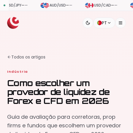
AUD/USD
—
—
USD/CAD
—
—
USD/CHF
—
—
PT
Todos os artigos
Indústria
Como escolher um
provedor de liquidez de
Forex e CFD em 2026
Guia de avaliação para corretoras, prop
firms e fundos que escolhem um provedor