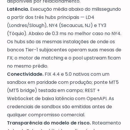
disponíveis por relacionamento.
Latência.
Execução média abaixo do milissegundo
a partir dos três hubs principais — LD4
(Londres/Slough), NY4 (Secaucus, NJ) e TY3
(Tóquio). Abaixo de 0.3 ms no melhor caso no NY4.
Os hubs são as mesmas instalações de onde os
bancos Tier-1 subjacentes operam suas mesas de
FX; o motor de matching e o pool upstream ficam
no mesmo prédio.
Conectividade.
FIX 4.4 e 5.0 nativos com um
sandbox em paridade com produção; ponte MT5
(MT5 bridge) testada em campo; REST +
WebSocket de baixa latência com OpenAPI. As
credenciais de sandbox são emitidas antes de
qualquer compromisso comercial.
Transparência do modelo de risco.
Roteamento